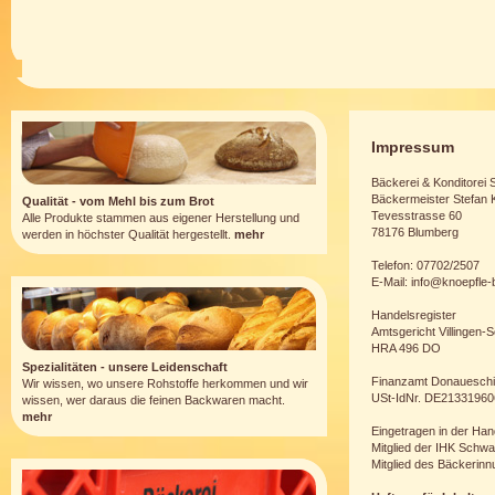
Impressum
Bäckerei & Konditorei S
Bäckermeister Stefan 
Qualität - vom Mehl bis zum Brot
Tevesstrasse 60
Alle Produkte stammen aus eigener Herstellung und
78176 Blumberg
werden in höchster Qualität hergestellt.
mehr
Telefon: 07702/2507
E-Mail:
info@knoepfle-
Handelsregister
Amtsgericht Villingen
HRA 496 DO
Spezialitäten - unsere Leidenschaft
Finanzamt Donauesch
Wir wissen, wo unsere Rohstoffe herkommen und wir
USt-IdNr. DE21331960
wissen, wer daraus die feinen Backwaren macht.
mehr
Eingetragen in der H
Mitglied der IHK Schw
Mitglied des Bäckerin