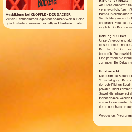
Haftung für Inhalte
Als Diensteanbieter si
verantwortlich. Nach §§
fremde Informationen z
Ausbildung bei KNÖPFLE - DER BÄCKER
Verpflichtungen zur En
Wir als Familienbetrieb legen besonderen Wert auf eine
unberührt. Eine diesbe
gute Ausbildung unserer zukünftiger Mitarbeiter.
mehr
möglich. Bei Bekanntw
Haftung für Links
Unser Angebot enthält L
diese fremden Inhalte a
Betreiber der Seiten v
überprüft. Rechtswidri
Eine permanente inhaltl
zumutbar. Bei Bekannt
Urheberrecht
Die durch die Seitenbe
Vervielfältigung, Bear
der schriftlichen Zusti
privaten, nicht kommer
Soweit die Inhalte auf 
Insbesondere werden In
aufmerksam werden, bi
derartige Inhalte umge
Webdesign, Programmi